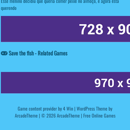
Esse menino decidiu que queria comer peixe no almoço, e agora está
querendo
Save the fish - Related Games
Game content provider by
4 Win
|
WordPress Theme by
ArcadeTheme
| © 2026 ArcadeTheme | Free Online Games